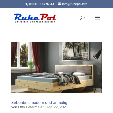
08631 / 187 97 43
info@ruhepol.info
Zirbenbett modern und anmutig
von
Otto Petermeier
|
Apr. 22, 2021