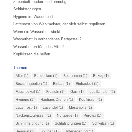
Zirbenbett modern und anmutig
Schlafstörungen
Hygiene im Wasserbett
Lattenrost von Werkmeister, der sich selbst regulieren
Wenn ein Wasserbett stinkt
Wasserbett in vorhandenes Bettgestell?
Wasserbetten für jedes Alter?
Kopfkissen die helfen
Themen
Alter
(1)
Bettdecken
(1)
Bettrahmen
(1)
Bezug
(1)
Boxspringbetten
(1)
Einbau
(1)
Einbaubett
(1)
Feuchtigkeit
(1)
Frösteln
(1)
Garn
(1)
gut Schlafen
(2)
Hygiene
(1)
Häufiges Drehen
(1)
Kopfkissen
(1)
Lattenrost
(1)
Lavendel
(1)
Mesamol 2
(1)
Nackenstützkissen
(1)
Nullzarge
(1)
Purotex
(1)
Schimmelbildung
(1)
Schlafstörungen
(1)
Schwitzen
(1)
Seaqual
(1)
Splitbett
(1)
Unterfederung
(1)