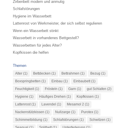
Zirbenbett modern und anmutig
Schlafstörungen
Hygiene im Wasserbett
Lattenrost von Werkmeister, der sich selbst regulieren
Wenn ein Wasserbett stinkt
Wasserbett in vorhandenes Bettgestell?
Wasserbetten für jedes Alter?
Kopfkissen die helfen
Themen
Alter
(1)
Bettdecken
(1)
Bettrahmen
(1)
Bezug
(1)
Boxspringbetten
(1)
Einbau
(1)
Einbaubett
(1)
Feuchtigkeit
(1)
Frösteln
(1)
Garn
(1)
gut Schlafen
(2)
Hygiene
(1)
Häufiges Drehen
(1)
Kopfkissen
(1)
Lattenrost
(1)
Lavendel
(1)
Mesamol 2
(1)
Nackenstützkissen
(1)
Nullzarge
(1)
Purotex
(1)
Schimmelbildung
(1)
Schlafstörungen
(1)
Schwitzen
(1)
Seaqual
(1)
Splitbett
(1)
Unterfederung
(1)