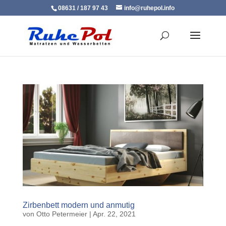
08631 / 187 97 43
info@ruhepol.info
Zirbenbett modern und anmutig
von
Otto Petermeier
|
Apr. 22, 2021