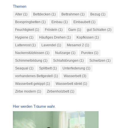
Themen
Alter
(1)
Bettdecken
(1)
Bettrahmen
(1)
Bezug
(1)
Boxspringbetten
(1)
Einbau
(1)
Einbaubett
(1)
Feuchtigkeit
(1)
Frösteln
(1)
Garn
(1)
gut Schlafen
(2)
Hygiene
(1)
Häufiges Drehen
(1)
Kopfkissen
(1)
Lattenrost
(1)
Lavendel
(1)
Mesamol 2
(1)
Nackenstützkissen
(1)
Nullzarge
(1)
Purotex
(1)
Schimmelbildung
(1)
Schlafstörungen
(1)
Schwitzen
(1)
Seaqual
(1)
Splitbett
(1)
Unterfederung
(1)
vorhandenes Bettgestell
(1)
Wasserbett
(3)
Wasserbett gekippt
(1)
Wasserbett stinkt
(1)
Zirbe modern
(1)
Zirbenholzbett
(1)
Hier werden Träume wahr.