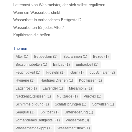
Lattenrost von Werkmeister, der sich selbst regulieren
Wenn ein Wasserbett stinkt
Wasserbett in vorhandenes Bettgestell?
Wasserbetten für jedes Alter?
Kopfkissen die helfen
Themen
Alter
(1)
Bettdecken
(1)
Bettrahmen
(1)
Bezug
(1)
Boxspringbetten
(1)
Einbau
(1)
Einbaubett
(1)
Feuchtigkeit
(1)
Frösteln
(1)
Garn
(1)
gut Schlafen
(2)
Hygiene
(1)
Häufiges Drehen
(1)
Kopfkissen
(1)
Lattenrost
(1)
Lavendel
(1)
Mesamol 2
(1)
Nackenstützkissen
(1)
Nullzarge
(1)
Purotex
(1)
Schimmelbildung
(1)
Schlafstörungen
(1)
Schwitzen
(1)
Seaqual
(1)
Splitbett
(1)
Unterfederung
(1)
vorhandenes Bettgestell
(1)
Wasserbett
(3)
Wasserbett gekippt
(1)
Wasserbett stinkt
(1)