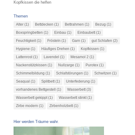
Kopfkissen die helfen
Themen
Alter
(1)
Bettdecken
(1)
Bettrahmen
(1)
Bezug
(1)
Boxspringbetten
(1)
Einbau
(1)
Einbaubett
(1)
Feuchtigkeit
(1)
Frösteln
(1)
Garn
(1)
gut Schlafen
(2)
Hygiene
(1)
Häufiges Drehen
(1)
Kopfkissen
(1)
Lattenrost
(1)
Lavendel
(1)
Mesamol 2
(1)
Nackenstützkissen
(1)
Nullzarge
(1)
Purotex
(1)
Schimmelbildung
(1)
Schlafstörungen
(1)
Schwitzen
(1)
Seaqual
(1)
Splitbett
(1)
Unterfederung
(1)
vorhandenes Bettgestell
(1)
Wasserbett
(3)
Wasserbett gekippt
(1)
Wasserbett stinkt
(1)
Zirbe modern
(1)
Zirbenholzbett
(1)
Hier werden Träume wahr.