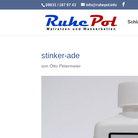
08631 / 187 97 43
info@ruhepol.info
Schl
stinker-ade
von
Otto Petermeier