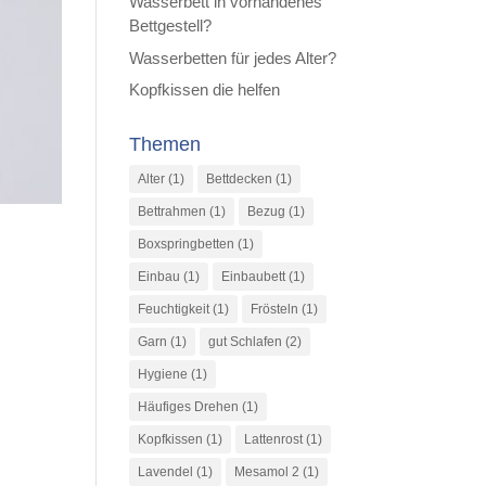
Wasserbett in vorhandenes
Bettgestell?
Wasserbetten für jedes Alter?
Kopfkissen die helfen
Themen
Alter
(1)
Bettdecken
(1)
Bettrahmen
(1)
Bezug
(1)
Boxspringbetten
(1)
Einbau
(1)
Einbaubett
(1)
Feuchtigkeit
(1)
Frösteln
(1)
Garn
(1)
gut Schlafen
(2)
Hygiene
(1)
Häufiges Drehen
(1)
Kopfkissen
(1)
Lattenrost
(1)
Lavendel
(1)
Mesamol 2
(1)